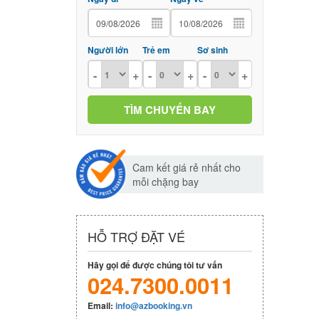
Người lớn
Trẻ em
Sơ sinh
-
+
-
+
-
+
Cam kết giá rẻ nhất cho
mỗi chặng bay
HỖ TRỢ ĐẶT VÉ
Hãy gọi để được chúng tôi tư vấn
024.7300.0011
Email:
info@azbooking.vn