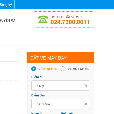
Đăng ký
HOTLINE ĐẶT VÉ 24/7
024.7300.0011
KHUYẾN MẠI
ĐẶT VÉ MÁY BAY
VÉ KHỨ HỒI
VÉ MỘT CHIỀU
Điểm đi
Điểm đến
Ngày đi
Ngày về