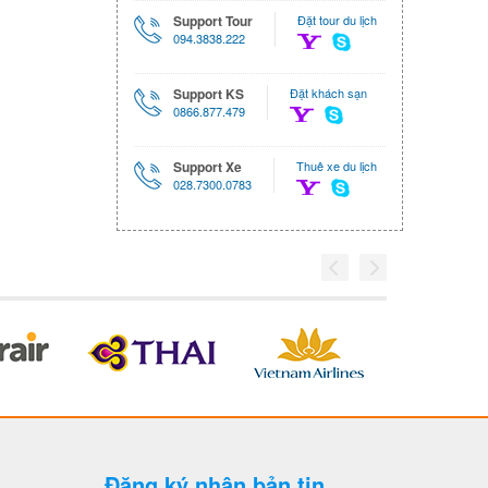
Support Tour
Đặt tour du lịch
094.3838.222
Support KS
Đặt khách sạn
0866.877.479
Support Xe
Thuê xe du lịch
028.7300.0783
Đăng ký nhận bản tin