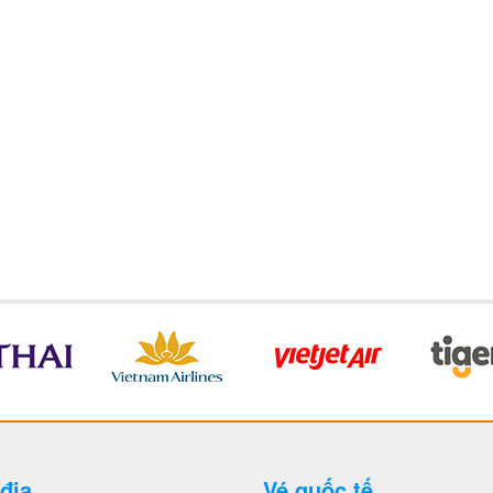
 địa
Vé quốc tế