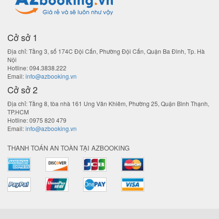
Cở sở 1
Địa chỉ:
Tầng 3, số 174C Đội Cấn, Phường Đội Cấn, Quận Ba Đình, Tp. Hà
Nội
Hotline:
094.3838.222
Email:
info@azbooking.vn
Cở sở 2
Địa chỉ:
Tầng 8, tòa nhà 161 Ung Văn Khiêm, Phường 25, Quận Bình Thạnh,
TP.HCM
Hotline:
0975 820 479
Email:
info@azbooking.vn
THANH TOÁN AN TOÀN TẠI AZBOOKING