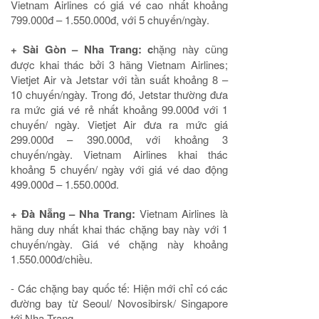
Vietnam Airlines có giá vé cao nhất khoảng
799.000đ – 1.550.000đ, với 5 chuyến/ngày.
+ Sài Gòn – Nha Trang: c
hặng này cũng
được khai thác bởi 3 hãng Vietnam Airlines;
Vietjet Air và Jetstar với tần suất khoảng 8 –
10 chuyến/ngày. Trong đó, Jetstar thường đưa
ra mức giá vé rẻ nhất khoảng 99.000đ với 1
chuyến/ ngày. Vietjet Air đưa ra mức giá
299.000đ – 390.000đ, với khoảng 3
chuyến/ngày. Vietnam Airlines khai thác
khoảng 5 chuyến/ ngày với giá vé dao động
499.000đ – 1.550.000đ.
+ Đà Nẵng – Nha Trang:
Vietnam Airlines là
hãng duy nhất khai thác chặng bay này với 1
chuyến/ngày. Giá vé chặng này khoảng
1.550.000đ/chiều.
- Các chặng bay quốc tế: Hiện mới chỉ có các
đường bay từ Seoul/ Novosibirsk/ Singapore
tới Nha Trang.