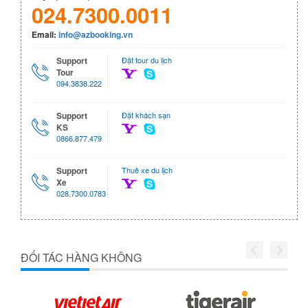
024.7300.0011
Email:
info@azbooking.vn
Support
Đặt tour du lịch
Tour
094.3838.222
Support
Đặt khách sạn
KS
0866.877.479
Support
Thuê xe du lịch
Xe
028.7300.0783
ĐỐI TÁC HÀNG KHÔNG