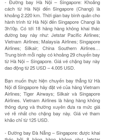
- Đường bay Hà Nội – Singapore: Khoảng
cách từ Hà Nội đến Singapore (Changi) là
khoảng 2.220 km. Thời gian bay bình quân cho
hành trình từ Hà Nội đến Singapore Changi là
3h10p. Có tới 18 hãng hàng không khai thác
đường bay này như: Jetstar Pacific Airlines;
Vietnam Airlines; Malaysia Airlines; Singapore
Airlines; Silkair; China Southern Airlines…
Trung bình mỗi ngày có khoảng 29 chuyến bay
từ Hà Nội – Singapore. Giá vé chặng bay này
dao động từ 25 USD – 4.005 USD.
Bạn muốn thực hiện chuyến bay thẳng từ Hà
Nội đi Singapore hãy đặt vé của hãng Vietnam
Airlines; Tiger Airways; Silkair và Singapore
Airlines. Vietnam Airlines là hãng hàng không
thông dụng và thường xuyên đưa ra mức giá
vé rẻ nhất cho chặng bay này. Giá vé tham
khảo chỉ từ 125 USD.
- Đường bay Đà Nẵng – Singapore: được khai
thác bởi 8 hãng hàng không như Jetstar