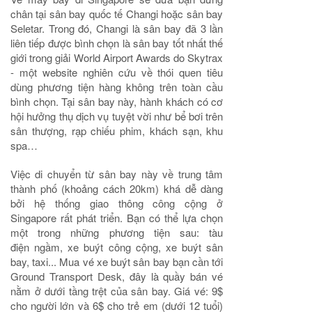
chân tại sân bay quốc tế Changi hoặc sân bay
Seletar. Trong đó, Changi là sân bay đã 3 lần
liên tiếp được bình chọn là sân bay tốt nhất thế
giới trong giải World Airport Awards do Skytrax
- một website nghiên cứu về thói quen tiêu
dùng phương tiện hàng không trên toàn cầu
bình chọn. Tại sân bay này, hành khách có cơ
hội hưởng thụ dịch vụ tuyệt vời như bể bơi trên
sân thượng, rạp chiếu phim, khách sạn, khu
spa…
Việc di chuyển từ sân bay này về trung tâm
thành phố (khoảng cách 20km) khá dễ dàng
bởi hệ thống giao thông công cộng ở
Singapore rất phát triển. Bạn có thể lựa chọn
một trong những phương tiện sau: tàu
điện ngầm, xe buýt công cộng, xe buýt sân
bay, taxi... Mua vé xe buýt sân bay bạn cần tới
Ground Transport Desk, đây là quầy bán vé
nằm ở dưới tầng trệt của sân bay. Giá vé: 9$
cho người lớn và 6$ cho trẻ em (dưới 12 tuổi)