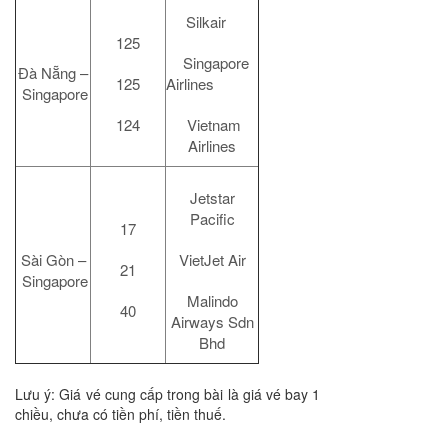
Silkair
125
Singapore
Đà Nẵng –
125
Airlines
Singapore
124
Vietnam
Airlines
Jetstar
Pacific
17
Sài Gòn –
VietJet Air
21
Singapore
Malindo
40
Airways Sdn
Bhd
Lưu ý: Giá vé cung cấp trong bài là giá vé bay 1
chiều, chưa có tiền phí, tiền thuế.