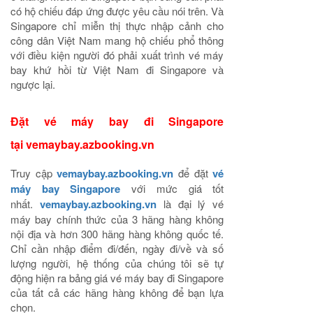
có hộ chiếu đáp ứng được yêu cầu nói trên. Và
Singapore chỉ miễn thị thực nhập cảnh cho
công dân Việt Nam mang hộ chiếu phổ thông
với điều kiện người đó phải xuất trình vé máy
bay khứ hồi từ Việt Nam đi Singapore và
ngược lại.
Đặt vé máy bay đi Singapore
tại
vemaybay.azbooking.vn
Truy cập
vemaybay.azbooking.vn
để đặt
vé
máy bay Singapore
với mức giá tốt
nhất.
vemaybay.azbooking.vn
là đại lý vé
máy bay chính thức của 3 hãng hàng không
nội địa và hơn 300 hãng hàng không quốc tế.
Chỉ cần nhập điểm đi/đến, ngày đi/về và số
lượng người, hệ thống của chúng tôi sẽ tự
động hiện ra bảng giá vé máy bay đi Singapore
của tất cả các hãng hàng không để bạn lựa
chọn.