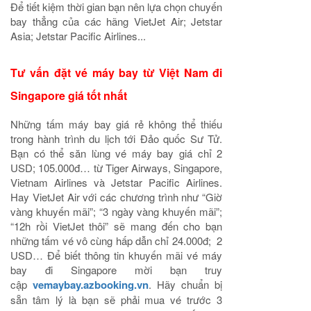
Để tiết kiệm thời gian bạn nên lựa chọn chuyến
bay thẳng của các hãng VietJet Air; Jetstar
Asia; Jetstar Pacific Airlines...
Tư vấn đặt vé máy bay từ Việt Nam đi
Singapore giá tốt nhất
Những tấm máy bay giá rẻ không thể thiếu
trong hành trình du lịch tới Đảo quốc Sư Tử.
Bạn có thể săn lùng vé máy bay giá chỉ 2
USD; 105.000đ… từ Tiger Airways, Singapore,
Vietnam Airlines và Jetstar Pacific Airlines.
Hay VietJet Air với các chương trình như “Giờ
vàng khuyến mãi”; “3 ngày vàng khuyến mãi”;
“12h rồi VietJet thôi” sẽ mang đến cho bạn
những tấm vé vô cùng hấp dẫn chỉ 24.000đ; 2
USD… Để biết thông tin khuyến mãi vé máy
bay đi Singapore mời bạn truy
cập
vemaybay.azbooking.vn
. Hãy chuẩn bị
sẵn tâm lý là bạn sẽ phải mua vé trước 3