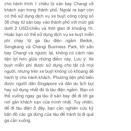
cho hành trình 1 chiều từ sân bay Changi về
khách sạn trong thành phố. Ngoài ra bạn còn
có thể sử dụng dịch vụ xe buýt công cộng số
36 chạy từ sân bay vào thành phố với mức giá
dưới 2 USD/chiều và thời gian đi khoảng 1h.
Hoặc bạn có thể sử dụng dịch vụ xe buýt miễn
phí chạy từ ga tàu điện ngầm Bedok,
Sengkang và Changi Business Park, tới sân
bay Changi và ngược lại, không có cách nào
tiện lợi hơn giữa những điểm này. Lưu ý: Xe
buýt miễn phí được sử dụng cho tất cả mọi
người, nhưng trên xe buýt không có khoang để
hành lý cho hành khách. Phương tiện phổ biến
được người dân Singapore và dân du lịch bụi
hay sử dụng nhất đó là tàu điện ngầm. Bạn có
thể xuống ngay ga tàu ở sân bay để đi tới ga
nơi gần khách sạn của mình nhất. Tuy nhiên,
để đi tàu điện ở đây, bạn cần nghiên cứu kỹ
bản đồ các ga dừng của tàu để tránh bị đi quá
ga cần xuống.