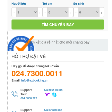
Người lớn
Trẻ em
Sơ sinh
-
+
-
+
-
+
Cam kết giá rẻ nhất cho mỗi chặng bay
HỖ TRỢ ĐẶT VÉ
Hãy gọi để được chúng tôi tư vấn
024.7300.0011
Email:
info@azbooking.vn
Support
Đặt tour du lịch
Tour
094.3838.222
Support
Đặt khách sạn