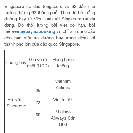
Singapore có đảo Singapore và 62 đảo nhỏ
tương đương 62 thành phố. Theo đó hệ thống
đường bay từ Việt Nam tới Singapore rất đa
dạng. Do thời lượng bài viết có hạn, bởi
thế
vemaybay.azbooking.vn
chỉ xin cung cấp
cho bạn một số đường bay trọng điểm tới
thành phố lớn của đảo quốc Singapore.
Giá vé rẻ
Hãng hàng
Chặng bay
nhất (USD)
không
Vietnam
Airlines
25
Hà Nội –
VietJet Air
73
Singapore
Malindo
69
Airways Sdn
Bhd