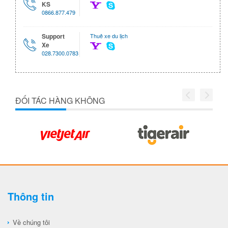
KS
0866.877.479
Support
Thuê xe du lịch
Xe
028.7300.0783
ĐỐI TÁC HÀNG KHÔNG
Thông tin
Về chúng tôi